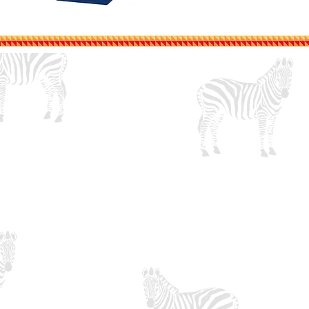
未來斑馬程式設計學苑 03-540-3463
新竹市經國路三段78巷23-6號